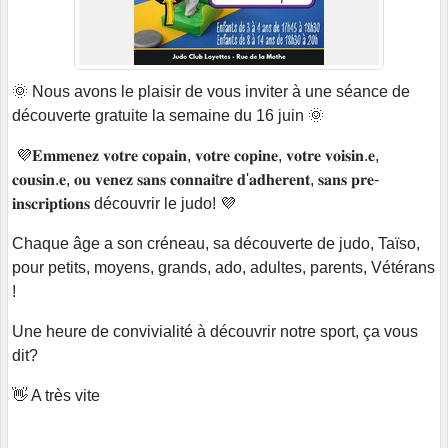
🌞 Nous avons le plaisir de vous inviter à une séance de
découverte gratuite la semaine du 16 juin 🌞
💜𝐄𝐦𝐦𝐞𝐧𝐞𝐳 𝐯𝐨𝐭𝐫𝐞 𝐜𝐨𝐩𝐚𝐢𝐧, 𝐯𝐨𝐭𝐫𝐞 𝐜𝐨𝐩𝐢𝐧𝐞, 𝐯𝐨𝐭𝐫𝐞 𝐯𝐨𝐢𝐬𝐢𝐧.𝐞,
𝐜𝐨𝐮𝐬𝐢𝐧.𝐞, 𝐨𝐮 𝐯𝐞𝐧𝐞𝐳 𝐬𝐚𝐧𝐬 𝐜𝐨𝐧𝐧𝐚𝐢t𝐫𝐞 𝐝'𝐚𝐝𝐡𝐞𝐫𝐞𝐧𝐭, 𝐬𝐚𝐧𝐬 𝐩𝐫𝐞-
𝐢𝐧𝐬𝐜𝐫𝐢𝐩𝐭𝐢𝐨𝐧𝐬 découvrir le judo! 💜
Chaque âge a son créneau, sa découverte de judo, Taïso,
pour petits, moyens, grands, ado, adultes, parents, Vétérans
!
Une heure de convivialité à découvrir notre sport, ça vous
dit?
👋 A très vite