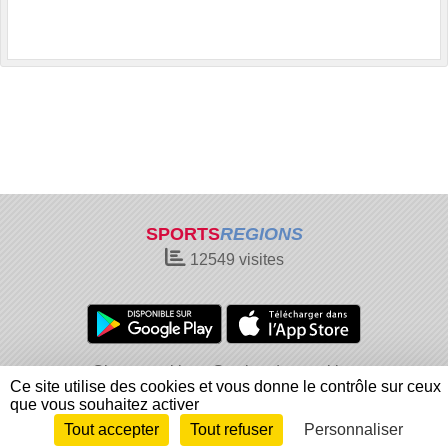
SPORTS
REGIONS
12549
visites
Charte cookies
Gestion des cookies
Ce site utilise des cookies et vous donne le contrôle sur ceux
Informations légales
Signaler un contenu inapproprié
que vous souhaitez activer
Tout accepter
Tout refuser
Personnaliser
Envie de participer ?
Connexion